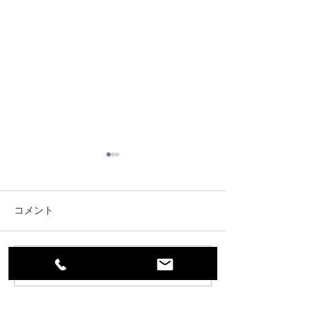
コメント
就活写真予約受付中
卒業写真予約受
コメントを追加…